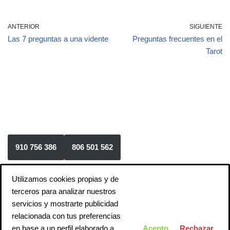
ANTERIOR
SIGUIENTE
Las 7 preguntas a una vidente
Preguntas frecuentes en el
Tarot
910 756 386
806 501 562
Utilizamos cookies propias y de
terceros para analizar nuestros
servicios y mostrarte publicidad
Aviso Legal: Servicio prestado por Asunción Vidente, Apdo.
relacionada con tus preferencias
Correos 161. Madrid – 28010. Precio 806: 1,21€ desde red fija
en base a un perfil elaborado a
Acepto
Rechazar